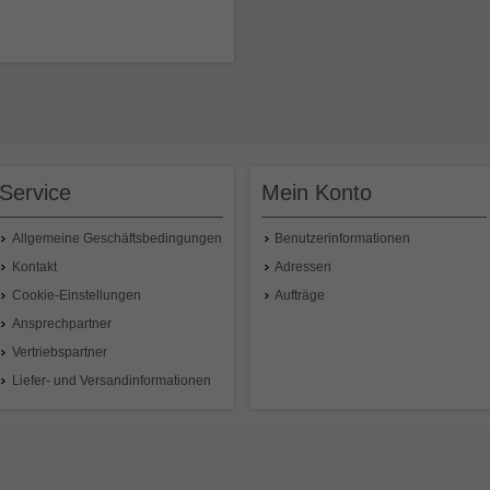
= 76mm, für Brenner CX 17 / 26 / 18,
Service
Mein Konto
34,75 €
pro Stück
Preisangabe inklusive 19% MwSt.
,
exkl.
Versandkosten
Allgemeine Geschäftsbedingungen
Benutzerinformationen
In den Warenkorb
Kontakt
Adressen
Cookie-Einstellungen
Aufträge
Ansprechpartner
Vertriebspartner
Liefer- und Versandinformationen