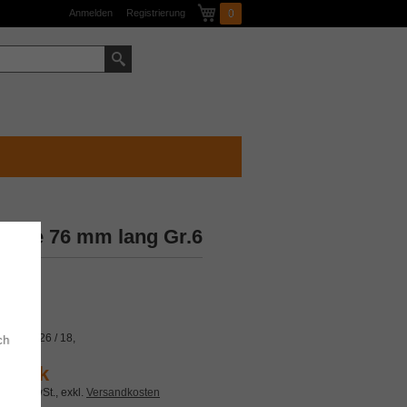
Mein Warenkorb
Anmelden
Registrierung
0
Suche
düse 76 mm lang Gr.6
ktage
ck
CX 17 / 26 / 18,
ch
 Stück
e 19% MwSt.
,
exkl.
Versandkosten