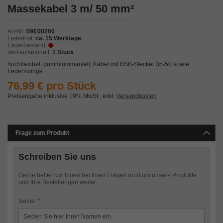
Zum
Massekabel 3 m/ 50 mm²
Anfang
der
Bildergalerie
Art-Nr
09E00200
springen
Lieferfrist
ca. 15 Werktage
Lagerbestand
Verkaufseinheit
1 Stück
hochflexibel, gummiummantelt, Kabel mit BSB-Stecker 35-50 sowie
Federzwinge
76,99 € pro Stück
Preisangabe inklusive 19% MwSt.
,
exkl.
Versandkosten
Frage zum Produkt
Schreiben Sie uns
Gerne helfen wir Ihnen bei Ihren Fragen rund um unsere Produkte
und Ihre Bestellungen weiter.
Name