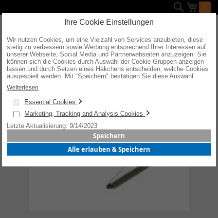
Direkt
Suche
Mein W
0
zum
Inhalt
Ihre Cookie Einstellungen
Wir nutzen Cookies, um eine Vielzahl von Services anzubieten, diese
stetig zu verbessern sowie Werbung entsprechend Ihrer Interessen auf
Zum
unserer Webseite, Social Media und Partnerwebseiten anzuzeigen. Sie
Ende
können sich die Cookies durch Auswahl der Cookie-Gruppen anzeigen
der
lassen und durch Setzen eines Häkchens entscheiden, welche Cookies
Bildergalerie
ausgespielt werden. Mit "Speichern" bestätigen Sie diese Auswahl.
springen
Wenn Sie "alle erlauben & speichern" wählen, willigen Sie in die
Weiterlesen
Verwendung aller Cookies ein. Weitere Informationen erhalten Sie nach
Ihrer Bestätigung in unserer Datenschutzerklärung.
Essential Cookies
Marketing, Tracking and Analysis Cookies
Letzte Aktualisierung: 9/14/2023
Speichern
Alle erlauben & Speichern