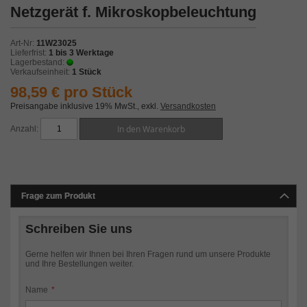
Zum
Netzgerät f. Mikroskopbeleuchtung
Anfang
der
Bildergalerie
Art-Nr
11W23025
springen
Lieferfrist
1 bis 3 Werktage
Lagerbestand
Verkaufseinheit
1 Stück
98,59 € pro Stück
Preisangabe inklusive 19% MwSt.
,
exkl.
Versandkosten
In den Warenkorb
Anzahl
Frage zum Produkt
Schreiben Sie uns
Gerne helfen wir Ihnen bei Ihren Fragen rund um unsere Produkte
und Ihre Bestellungen weiter.
Name