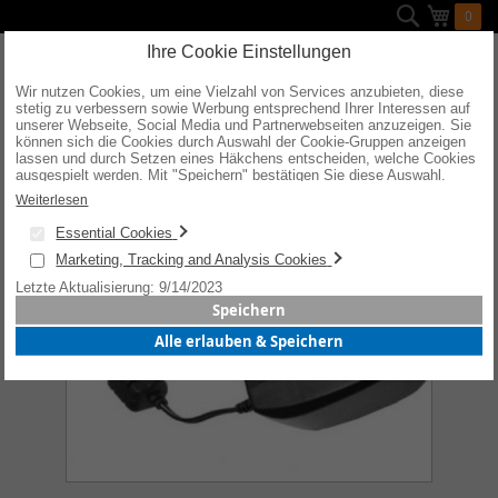
Direkt
Suche
Mein W
0
zum
Inhalt
Ihre Cookie Einstellungen
Wir nutzen Cookies, um eine Vielzahl von Services anzubieten, diese
stetig zu verbessern sowie Werbung entsprechend Ihrer Interessen auf
Zum
unserer Webseite, Social Media und Partnerwebseiten anzuzeigen. Sie
Ende
können sich die Cookies durch Auswahl der Cookie-Gruppen anzeigen
der
lassen und durch Setzen eines Häkchens entscheiden, welche Cookies
Bildergalerie
ausgespielt werden. Mit "Speichern" bestätigen Sie diese Auswahl.
springen
Wenn Sie "alle erlauben & speichern" wählen, willigen Sie in die
Weiterlesen
Verwendung aller Cookies ein. Weitere Informationen erhalten Sie nach
Ihrer Bestätigung in unserer Datenschutzerklärung.
Essential Cookies
Marketing, Tracking and Analysis Cookies
Letzte Aktualisierung: 9/14/2023
Speichern
Alle erlauben & Speichern