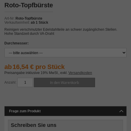
Zum
Roto-Topfbürste
Anfang
der
Bildergalerie
Art-Nr
Roto-Topfbürste
springen
Verkaufseinheit
ab 1 Stück
Reinigen verschmutzter Edelstahlteile an schwer zugänglichen Stellen.
Hohe Standzeit durch VA-Draht
Durchmesser
ab
16,54 € pro Stück
Preisangabe inklusive 19% MwSt.
,
exkl.
Versandkosten
In den Warenkorb
Anzahl
Frage zum Produkt
Schreiben Sie uns