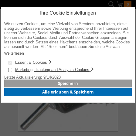
Direkt
Suche
Mein W
0
zum
Inhalt
Ihre Cookie Einstellungen
Wir nutzen Cookies, um eine Vielzahl von Services anzubieten, diese
stetig zu verbessern sowie Werbung entsprechend Ihrer Interessen auf
unserer Webseite, Social Media und Partnerwebseiten anzuzeigen. Sie
Zum
können sich die Cookies durch Auswahl der Cookie-Gruppen anzeigen
Ende
lassen und durch Setzen eines Häkchens entscheiden, welche Cookies
der
Bildergalerie
ausgespielt werden. Mit "Speichern" bestätigen Sie diese Auswahl.
springen
Wenn Sie "alle erlauben & speichern" wählen, willigen Sie in die
Weiterlesen
Verwendung aller Cookies ein. Weitere Informationen erhalten Sie nach
Ihrer Bestätigung in unserer Datenschutzerklärung.
Essential Cookies
Marketing, Tracking and Analysis Cookies
Letzte Aktualisierung: 9/14/2023
Speichern
Alle erlauben & Speichern