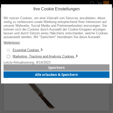
Direkt
Suche
Mein W
0
zum
Inhalt
Ihre Cookie Einstellungen
Wir nutzen Cookies, um eine Vielzahl von Services anzubieten, diese
stetig zu verbessern sowie Werbung entsprechend Ihrer Interessen auf
unserer Webseite, Social Media und Partnerwebseiten anzuzeigen. Sie
können sich die Cookies durch Auswahl der Cookie-Gruppen anzeigen
NORMWERKSTOFF
lassen und durch Setzen eines Häkchens entscheiden, welche Cookies
ausgespielt werden. Mit "Speichern" bestätigen Sie diese Auswahl.
Wenn Sie "alle erlauben & speichern" wählen, willigen Sie in die
Weiterlesen
Verwendung aller Cookies ein. Weitere Informationen erhalten Sie nach
Stäbe
Ihrer Bestätigung in unserer Datenschutzerklärung.
Essential Cookies
Marketing, Tracking and Analysis Cookies
Letzte Aktualisierung: 9/14/2023
Speichern
Alle erlauben & Speichern