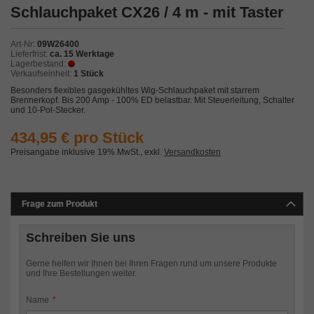
Zum
Schlauchpaket CX26 / 4 m - mit Taster
Anfang
der
Bildergalerie
Art-Nr
09W26400
springen
Lieferfrist
ca. 15 Werktage
Lagerbestand
Verkaufseinheit
1 Stück
Besonders flexibles gasgekühltes Wig-Schlauchpaket mit starrem
Brennerkopf. Bis 200 Amp - 100% ED belastbar. Mit Steuerleitung, Schalter
und 10-Pol-Stecker.
434,95 € pro Stück
Preisangabe inklusive 19% MwSt.
,
exkl.
Versandkosten
Frage zum Produkt
Schreiben Sie uns
Gerne helfen wir Ihnen bei Ihren Fragen rund um unsere Produkte
und Ihre Bestellungen weiter.
Name