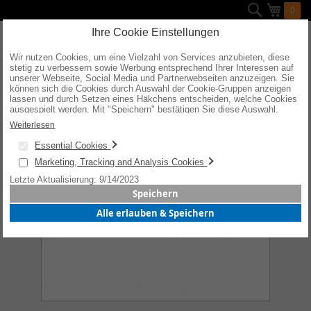
Direkt
Suche
Mein W
0
zum
Inhalt
Ihre Cookie Einstellungen
Wir nutzen Cookies, um eine Vielzahl von Services anzubieten, diese
stetig zu verbessern sowie Werbung entsprechend Ihrer Interessen auf
Zum
unserer Webseite, Social Media und Partnerwebseiten anzuzeigen. Sie
Ende
können sich die Cookies durch Auswahl der Cookie-Gruppen anzeigen
der
lassen und durch Setzen eines Häkchens entscheiden, welche Cookies
Bildergalerie
ausgespielt werden. Mit "Speichern" bestätigen Sie diese Auswahl.
springen
Wenn Sie "alle erlauben & speichern" wählen, willigen Sie in die
Weiterlesen
Verwendung aller Cookies ein. Weitere Informationen erhalten Sie nach
Ihrer Bestätigung in unserer Datenschutzerklärung.
Essential Cookies
Marketing, Tracking and Analysis Cookies
Letzte Aktualisierung: 9/14/2023
Speichern
Alle erlauben & Speichern