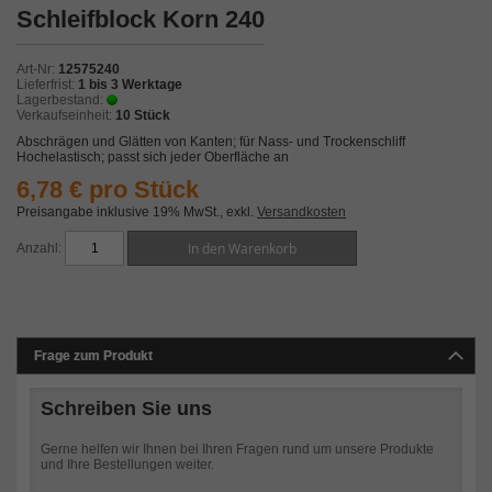
Zum
Schleifblock Korn 240
Anfang
der
Bildergalerie
Art-Nr
12575240
springen
Lieferfrist
1 bis 3 Werktage
Lagerbestand
Verkaufseinheit
10 Stück
Abschrägen und Glätten von Kanten; für Nass- und Trockenschliff
Hochelastisch; passt sich jeder Oberfläche an
6,78 € pro Stück
Preisangabe inklusive 19% MwSt.
,
exkl.
Versandkosten
In den Warenkorb
Anzahl
Frage zum Produkt
Schreiben Sie uns
Gerne helfen wir Ihnen bei Ihren Fragen rund um unsere Produkte
und Ihre Bestellungen weiter.