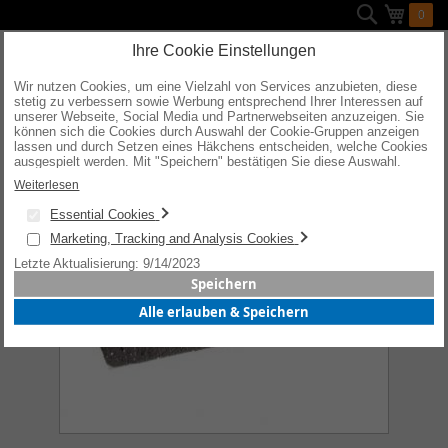
Direkt
Suche
Mein W
0
zum
Inhalt
Ihre Cookie Einstellungen
Wir nutzen Cookies, um eine Vielzahl von Services anzubieten, diese
stetig zu verbessern sowie Werbung entsprechend Ihrer Interessen auf
Zum
unserer Webseite, Social Media und Partnerwebseiten anzuzeigen. Sie
Ende
können sich die Cookies durch Auswahl der Cookie-Gruppen anzeigen
der
lassen und durch Setzen eines Häkchens entscheiden, welche Cookies
Bildergalerie
ausgespielt werden. Mit "Speichern" bestätigen Sie diese Auswahl.
springen
Wenn Sie "alle erlauben & speichern" wählen, willigen Sie in die
Weiterlesen
Verwendung aller Cookies ein. Weitere Informationen erhalten Sie nach
Ihrer Bestätigung in unserer Datenschutzerklärung.
Essential Cookies
Marketing, Tracking and Analysis Cookies
Letzte Aktualisierung: 9/14/2023
Speichern
Alle erlauben & Speichern