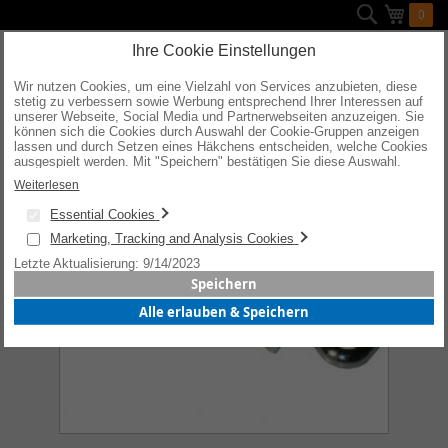
Direkt
Suche
Mein W
0
zum
Inhalt
Ihre Cookie Einstellungen
Wir nutzen Cookies, um eine Vielzahl von Services anzubieten, diese
stetig zu verbessern sowie Werbung entsprechend Ihrer Interessen auf
Zum
unserer Webseite, Social Media und Partnerwebseiten anzuzeigen. Sie
Ende
können sich die Cookies durch Auswahl der Cookie-Gruppen anzeigen
der
lassen und durch Setzen eines Häkchens entscheiden, welche Cookies
Bildergalerie
ausgespielt werden. Mit "Speichern" bestätigen Sie diese Auswahl.
springen
Wenn Sie "alle erlauben & speichern" wählen, willigen Sie in die
Weiterlesen
Verwendung aller Cookies ein. Weitere Informationen erhalten Sie nach
Ihrer Bestätigung in unserer Datenschutzerklärung.
Essential Cookies
Marketing, Tracking and Analysis Cookies
Letzte Aktualisierung: 9/14/2023
Speichern
Alle erlauben & Speichern