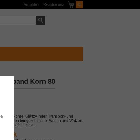
Mein Warenkorb
Anmelden
Registrierung
0
Suche
hleifband Korn 80
ktage
ck
großer Rohre, Glättzylinder, Transport- und
ch
chpolieren feingeschliffener Wellen und Walzen.
f, setzt sich nicht zu.
 Stück