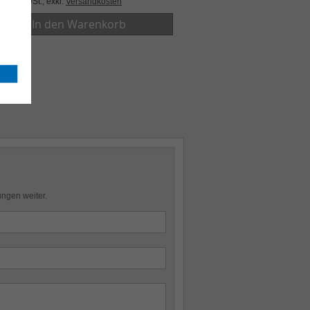
e 19% MwSt.
,
exkl.
Versandkosten
In den Warenkorb
ungen weiter.