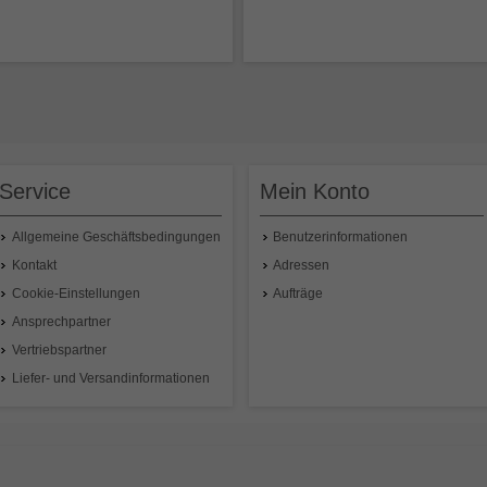
einigen und Polieren großer Rohre,
Reinigen und Polieren großer Rohre,
ättzylinder, Transport- und
Glättzylinder, Transport- und
xtruderschnecken. Nachpolieren
Extruderschnecken. Nachpolieren
eingeschliffener Wellen und Walzen.
feingeschliffener Wellen und Walzen.
ss- und Trockenschliff, setzt sich
Nass- und Trockenschliff, setzt sich
cht zu.
nicht zu.
Service
Mein Konto
95,44 €
pro Stück
95,44 €
pro Stück
Preisangabe inklusive 19% MwSt.
,
Preisangabe inklusive 19% MwSt.
,
exkl.
Versandkosten
exkl.
Versandkosten
Allgemeine Geschäftsbedingungen
Benutzerinformationen
In den Warenkorb
In den Warenkorb
Kontakt
Adressen
Cookie-Einstellungen
Aufträge
Ansprechpartner
Vertriebspartner
Liefer- und Versandinformationen