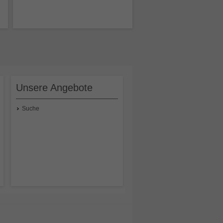
Reinigen und Polieren großer Rohre,
Glättzylinder, Transport- und
Extruderschnecken. Nachpolieren
feingeschliffener Wellen und Walzen.
Nass- und Trockenschliff, setzt sich
nicht zu.
Unsere Angebote
95,44 €
pro Stück
Preisangabe inklusive 19% MwSt.
,
exkl.
Versandkosten
Suche
In den Warenkorb