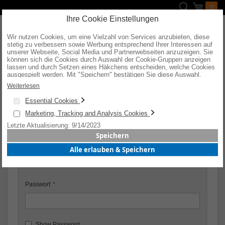
Direkt
Suche
Mein W
0
zum
Inhalt
Ihre Cookie Einstellungen
Wir nutzen Cookies, um eine Vielzahl von Services anzubieten, diese
stetig zu verbessern sowie Werbung entsprechend Ihrer Interessen auf
unserer Webseite, Social Media und Partnerwebseiten anzuzeigen. Sie
können sich die Cookies durch Auswahl der Cookie-Gruppen anzeigen
KUNDENLOGIN
lassen und durch Setzen eines Häkchens entscheiden, welche Cookies
ausgespielt werden. Mit "Speichern" bestätigen Sie diese Auswahl.
Wenn Sie "alle erlauben & speichern" wählen, willigen Sie in die
Weiterlesen
Verwendung aller Cookies ein. Weitere Informationen erhalten Sie nach
Registrierte Kunden
Ihrer Bestätigung in unserer Datenschutzerklärung.
Essential Cookies
Wenn Sie ein Konto haben, melden Sie sich mit Ihrer E-Mail-
Marketing, Tracking and Analysis Cookies
Adresse an.
Letzte Aktualisierung: 9/14/2023
Speichern
E-Mail
Alle erlauben & Speichern
Passwort
Show Password