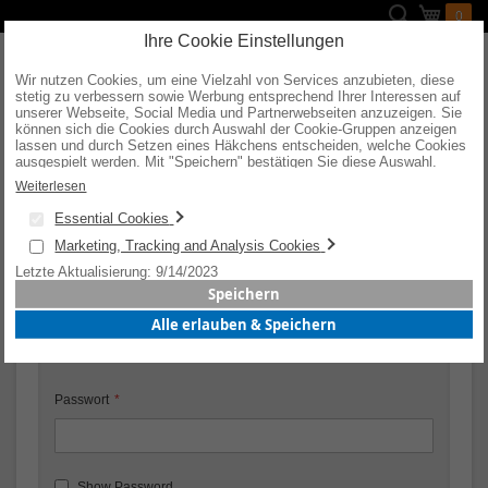
Direkt
Suche
Mein W
0
zum
Inhalt
Ihre Cookie Einstellungen
Wir nutzen Cookies, um eine Vielzahl von Services anzubieten, diese
stetig zu verbessern sowie Werbung entsprechend Ihrer Interessen auf
unserer Webseite, Social Media und Partnerwebseiten anzuzeigen. Sie
können sich die Cookies durch Auswahl der Cookie-Gruppen anzeigen
KUNDENLOGIN
lassen und durch Setzen eines Häkchens entscheiden, welche Cookies
ausgespielt werden. Mit "Speichern" bestätigen Sie diese Auswahl.
Wenn Sie "alle erlauben & speichern" wählen, willigen Sie in die
Weiterlesen
Verwendung aller Cookies ein. Weitere Informationen erhalten Sie nach
Registrierte Kunden
Ihrer Bestätigung in unserer Datenschutzerklärung.
Essential Cookies
Wenn Sie ein Konto haben, melden Sie sich mit Ihrer E-Mail-
Marketing, Tracking and Analysis Cookies
Adresse an.
Letzte Aktualisierung: 9/14/2023
Speichern
E-Mail
Alle erlauben & Speichern
Passwort
Show Password