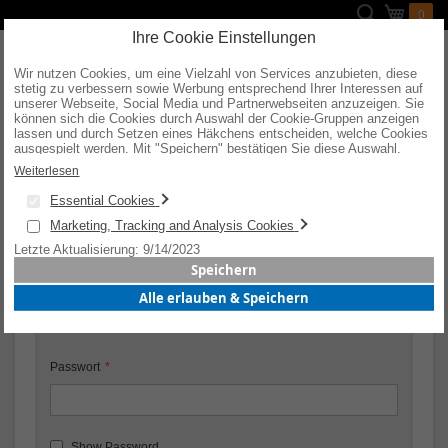
Direkt
Suche
Mein W
0
zum
Inhalt
Ihre Cookie Einstellungen
Wir nutzen Cookies, um eine Vielzahl von Services anzubieten, diese
stetig zu verbessern sowie Werbung entsprechend Ihrer Interessen auf
unserer Webseite, Social Media und Partnerwebseiten anzuzeigen. Sie
können sich die Cookies durch Auswahl der Cookie-Gruppen anzeigen
KUNDENLOGIN
lassen und durch Setzen eines Häkchens entscheiden, welche Cookies
ausgespielt werden. Mit "Speichern" bestätigen Sie diese Auswahl.
Wenn Sie "alle erlauben & speichern" wählen, willigen Sie in die
Weiterlesen
Verwendung aller Cookies ein. Weitere Informationen erhalten Sie nach
Registrierte Kunden
Ihrer Bestätigung in unserer Datenschutzerklärung.
Essential Cookies
Wenn Sie ein Konto haben, melden Sie sich mit Ihrer E-Mail-
Marketing, Tracking and Analysis Cookies
Adresse an.
Letzte Aktualisierung: 9/14/2023
Speichern
E-Mail
Alle erlauben & Speichern
Passwort
Show Password