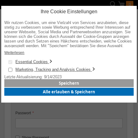
Direkt
Suche
Mein W
0
zum
Inhalt
Ihre Cookie Einstellungen
Wir nutzen Cookies, um eine Vielzahl von Services anzubieten, diese
stetig zu verbessern sowie Werbung entsprechend Ihrer Interessen auf
unserer Webseite, Social Media und Partnerwebseiten anzuzeigen. Sie
können sich die Cookies durch Auswahl der Cookie-Gruppen anzeigen
KUNDENLOGIN
lassen und durch Setzen eines Häkchens entscheiden, welche Cookies
ausgespielt werden. Mit "Speichern" bestätigen Sie diese Auswahl.
Wenn Sie "alle erlauben & speichern" wählen, willigen Sie in die
Weiterlesen
Verwendung aller Cookies ein. Weitere Informationen erhalten Sie nach
Registrierte Kunden
Ihrer Bestätigung in unserer Datenschutzerklärung.
Essential Cookies
Wenn Sie ein Konto haben, melden Sie sich mit Ihrer E-Mail-
Marketing, Tracking and Analysis Cookies
Adresse an.
Letzte Aktualisierung: 9/14/2023
Speichern
E-Mail
Alle erlauben & Speichern
Passwort
Show Password