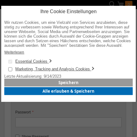
Direkt
Suche
Mein W
0
zum
Inhalt
Ihre Cookie Einstellungen
Wir nutzen Cookies, um eine Vielzahl von Services anzubieten, diese
stetig zu verbessern sowie Werbung entsprechend Ihrer Interessen auf
unserer Webseite, Social Media und Partnerwebseiten anzuzeigen. Sie
können sich die Cookies durch Auswahl der Cookie-Gruppen anzeigen
KUNDENLOGIN
lassen und durch Setzen eines Häkchens entscheiden, welche Cookies
ausgespielt werden. Mit "Speichern" bestätigen Sie diese Auswahl.
Wenn Sie "alle erlauben & speichern" wählen, willigen Sie in die
Weiterlesen
Verwendung aller Cookies ein. Weitere Informationen erhalten Sie nach
Registrierte Kunden
Ihrer Bestätigung in unserer Datenschutzerklärung.
Essential Cookies
Wenn Sie ein Konto haben, melden Sie sich mit Ihrer E-Mail-
Marketing, Tracking and Analysis Cookies
Adresse an.
Letzte Aktualisierung: 9/14/2023
Speichern
E-Mail
Alle erlauben & Speichern
Passwort
Show Password