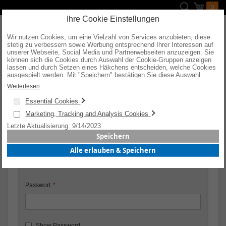
Direkt
Suche
Mein W
0
zum
Inhalt
Ihre Cookie Einstellungen
Wir nutzen Cookies, um eine Vielzahl von Services anzubieten, diese
stetig zu verbessern sowie Werbung entsprechend Ihrer Interessen auf
unserer Webseite, Social Media und Partnerwebseiten anzuzeigen. Sie
können sich die Cookies durch Auswahl der Cookie-Gruppen anzeigen
KUNDENLOGIN
lassen und durch Setzen eines Häkchens entscheiden, welche Cookies
ausgespielt werden. Mit "Speichern" bestätigen Sie diese Auswahl.
Wenn Sie "alle erlauben & speichern" wählen, willigen Sie in die
Weiterlesen
Verwendung aller Cookies ein. Weitere Informationen erhalten Sie nach
Registrierte Kunden
Ihrer Bestätigung in unserer Datenschutzerklärung.
Essential Cookies
Wenn Sie ein Konto haben, melden Sie sich mit Ihrer E-Mail-
Marketing, Tracking and Analysis Cookies
Adresse an.
Letzte Aktualisierung: 9/14/2023
Speichern
E-Mail
Alle erlauben & Speichern
Passwort
Show Password