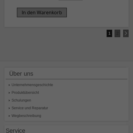
In den Warenkorb
Seite
Sie
Seite
Se
We
1
2
lesen
gerade
Seite
Über uns
Unternehmensgeschichte
Produktübersicht
Schulungen
Service und Reparatur
Wegbeschreibung
Service