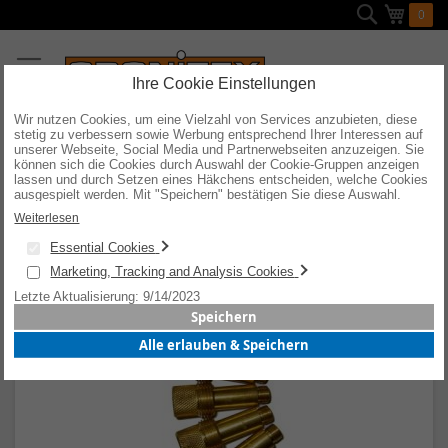
Direkt
Suche
Mein W
0
zum
Inhalt
Ihre Cookie Einstellungen
Wir nutzen Cookies, um eine Vielzahl von Services anzubieten, diese
26ER SERIE
stetig zu verbessern sowie Werbung entsprechend Ihrer Interessen auf
unserer Webseite, Social Media und Partnerwebseiten anzuzeigen. Sie
können sich die Cookies durch Auswahl der Cookie-Gruppen anzeigen
lassen und durch Setzen eines Häkchens entscheiden, welche Cookies
Sortieren nach
ausgespielt werden. Mit "Speichern" bestätigen Sie diese Auswahl.
Wenn Sie "alle erlauben & speichern" wählen, willigen Sie in die
Weiterlesen
Verwendung aller Cookies ein. Weitere Informationen erhalten Sie nach
Ihrer Bestätigung in unserer Datenschutzerklärung.
Spannhülsengehäuse mit Gaslinse
Essential Cookies
Marketing, Tracking and Analysis Cookies
Letzte Aktualisierung: 9/14/2023
Speichern
Alle erlauben & Speichern